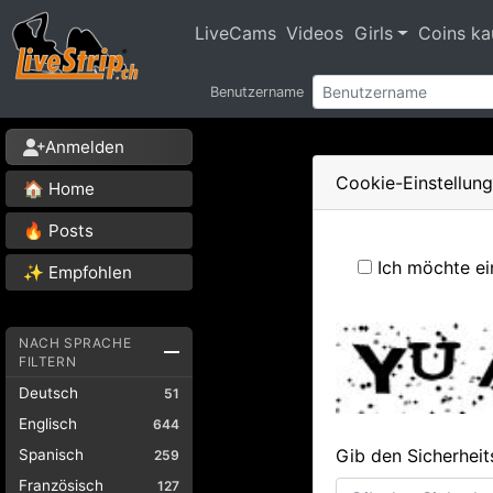
LiveCams
Videos
Girls
Coins ka
Benutzername
Anmelden
Cookie-Einstellun
🏠 Home
🔥 Posts
Ich möchte ei
✨ Empfohlen
NACH SPRACHE
FILTERN
Deutsch
51
Englisch
644
Gib den Sicherheit
Spanisch
259
Französisch
127