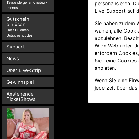
Tausende geiler Amateur-
personalisieren. 
Pornos
Live-Support auf 
Gutschein
Sie haben zudem Wa
einlösen
wählen, alle Cooki
Hast Du einen
Gutscheincode?
abzulehnen. Beacht
Wide Web unter Um
Support
erfordern Cookies
News
Sie keine Cookies z
anbieten.
Über Live-Strip
Wenn Sie eine Ein
Gewinnspiel
jederzeit über das
Anstehende
TicketShows