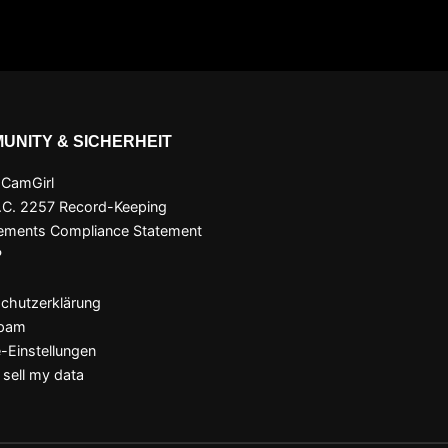
UNITY & SICHERHEIT
 CamGirl
.C. 2257 Record-Keeping
ements Compliance Statement
P
chutzerklärung
Spam
-Einstellungen
 sell my data