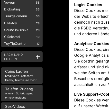
Voyeur
58
Login-Cookies
Dickrating
35
Diese Cookies mer
der Website erleic
Trinkgeldmenü
33
dennoch nach zusät
Dildotoy
28
die PSD2-Verordnu
Sound inklusive
28
und anderen Länder
Glücksrad
19
Analytics-Cookie
ToyTipControl
17
Diese Cookies, ei
NACH LAND
Google Analytics s
FILTERN
Sie dorthin gelang
erfasst und sind n
Coins kaufen
welche Seiten am h
Kreditkarte,Lastschrift,
Besuchers ermögli
Handy, Telefon und mehr
ausschließlich zur
Telefon-Zugang
Anonym Sofortzugang
Live Support-Coo
ohne Anmeldung
Diese Cookies werd
auf unserer Websit
Sex-Videos