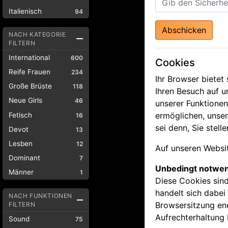
Italienisch
94
Abschicken
NACH KATEGORIE
FILTERN
International
600
Cookies
Reife Frauen
234
Ihr Browser bietet
Große Brüste
118
Ihren Besuch auf 
Neue Girls
46
unserer Funktione
ermöglichen, unser
Fetisch
16
sei denn, Sie stel
Devot
13
Lesben
12
Auf unseren Websi
Dominant
7
Unbedingt notwen
Männer
1
Diese Cookies sind
handelt sich dabe
NACH FUNKTIONEN
Browsersitzung end
FILTERN
Aufrechterhaltung 
Sound
75